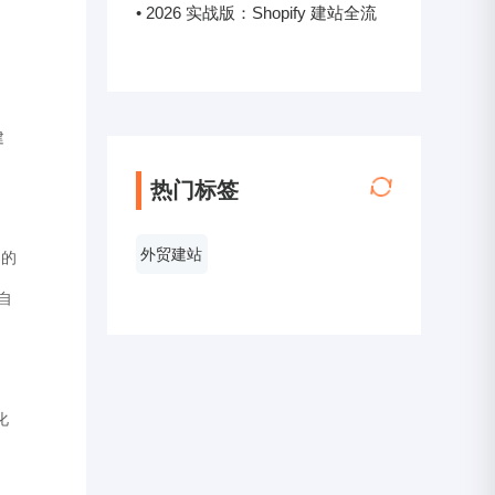
南
90%的头部跨境卖家最终选择了后
• 2026 实战版：Shopify 建站全流
者？
程教程与谷歌 SEO 高级引流手册
建
热门标签
外贸建站
台的
自
化