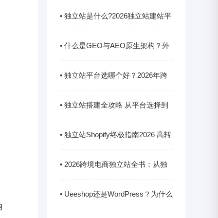
• 独立站是什么?2026独立站建站平
台对比指南
• 什么是GEO与AEO原生架构？外
贸独立站面向AI时代生成式搜索优
• 独立站平台选哪个好？2026年跨
化指南
境出海建站平台深度测评与选择指
• 独立站搭建全攻略 从平台选择到
南
高转化引流方案
• 独立站Shopify终极指南2026 高转
化建站引流实战解析
• 2026跨境电商独立站全书：从独
立站搭建、建站到高阶运营实战指
• Ueeshop还是WordPress？为什么
用