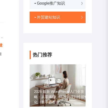
• Google推广知识
• 外贸建站知识
台，
建
热门推荐
维
2026 最新 WordPress 入门全攻
略：从零搭建、高效管理到性能优
化（新手必看）